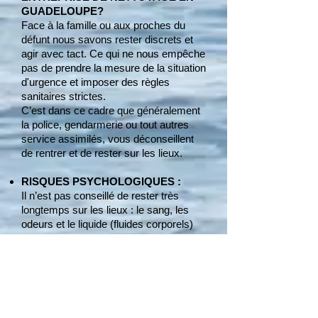
GUADELOUPE?
Face à la famille ou aux proches du
défunt nous savons rester discrets et
agir avec tact. Ce qui ne nous empêche
pas de prendre la mesure de la situation
d'urgence et imposer des règles
sanitaires strictes.
C’est dans ce cadre que généralement
la police, gendarmerie ou tout autres
service assimilés, vous déconseillent
de rentrer et de rester sur les lieux.
RISQUES PSYCHOLOGIQUES :
Il n’est pas conseillé de rester très
longtemps sur les lieux : le sang, les
odeurs et le liquide (fluides corporels)
issu de la décomposition peut avoir de
lourdes conséquences psychologiques.
RISQUES POUR LA SANTÉ :
Essayer de faire le nettoyage vous-
même, vous mets également faces à
des risques de santé, et vous exposent